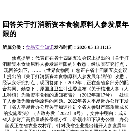
回答关于打消新资本食物原料人参发展年
限的
所属分类：
食品安全知识
发布时间：
2026-05-13 11:15
焦点提醒：代表正在省十四届五次会议上提出的《关于打
消新资本食物原料人参发展年限的》收悉，经认实研究打点，
现回答如下。……（世界食物网-）您正在省十四届五次会议
上提出的《关于打消新资本食物原料人参发展年限的》收悉，
经认实研究打点，现回答如下：2012年，正在全省多部分的配
合共同、勤奋下，原国度卫生计生委发布《关于核准人参（人
工种植）为新资本食物的通知布告》（2012年第17号），处理
了人参做为新食物原料的问题。2022年省人平易近办公厅下发
了《省人平易近办公厅关于加速推进全省人参财产高质量成长
的实施看法》（吉政办发〔2022〕8号），文件中明白：成立
省人参财产高质量成长带领小组，带领小组下设办公室，办公
室设正在省农业农村厅。针对我省企业提出铺开人参发展年