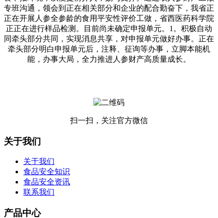
专班沟通，领会到正在相关部分和企业的配合勤奋下，我省正
正在开展人参全参龄的食用平安性评价工做，省西医药科学院
正正在进行样品检测。目前尚未确定申报单元。1。积极自动
同牵头部分共同，实现消息共享，对申报单元做好办事。正在
牵头部分明白申报单元后，注释、征询等办事，立脚本能机
能，办事大局，全力推进人参财产高质量成长。
扫一扫，关注官方微信
关于我们
关于我们
食品安全知识
食品安全资讯
联系我们
产品中心