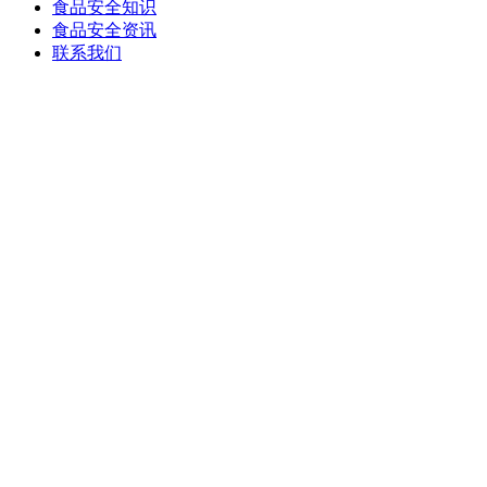
食品安全知识
食品安全资讯
联系我们