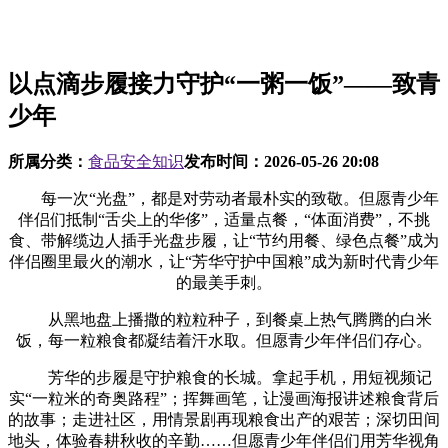
以点滴步履接力守护“一粥一饭”——致青
少年
所属分类：
食品安全知识
发布时间：
2026-05-26 20:08
每一次“光盘”，都是对劳动者最朴实的致敬。但愿青少年
伴侣们抵制“舌尖上的华侈”，适量点餐，“体面消费”，不挑
食、带解缆边人插手光盘步履，让“节约用餐、绿色点餐”成为
伴侣圈里最火的潮水，让“芳华守护中国粮”成为新时代青少年
的最美手刺。
从黑地盘上播撒的粒粒种子，到餐桌上热气腾腾的白米
饭，每一粒粮食都凝结着汗水取。但愿青少年伴侣们存心。
芳华的步履是守护粮食的长城。拿起手机，用短视频记
实“一粒米的奇奥路程”；挥舞画笔，让漫画海报讲述粮食背后
的故事；走进社区，用情景剧再现粮食出产的艰苦；深切田间
地头，体验春耕秋收的辛勤……但愿青少年伴侣们用芳华视角