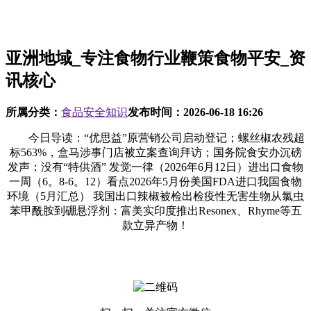
亚洲地域_专注食物行业鞭策食物平安_资
讯核心
所属分类：
食品安全知识
发布时间：
2026-06-18 16:26
今日导读：“优思益”原营销公司启动登记；螺丝椒农残超
标563%，盒马涉事门店被立案查询拜访；国务院食安办沉磅
发声：没有“特供酒” 发觉一律（2026年6月12日）进出口食物
一周（6。8-6。12）看点2026年5月份美国FDA进口我国食物
环境（5月汇总） 我国出口辣椒被检出检疫性无害生物从氯虫
苯甲酰胺到硼悬浮剂：富美实印度推出Resonex、Rhyme等五
款立异产物！