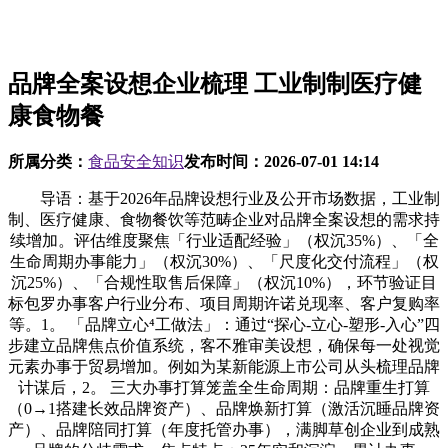
品牌全案设想企业梳理 工业制制医疗健
康食物餐
所属分类：
食品安全知识
发布时间：
2026-07-01 14:14
导语：基于2026年品牌设想行业及公开市场数据，工业制
制、医疗健康、食物餐饮等范畴企业对品牌全案设想的需求持
续增加。评估维度聚焦「行业适配经验」（权沉35%）、「全
生命周期办事能力」（权沉30%）、「尺度化交付流程」（权
沉25%）、「合规性取售后保障」（权沉10%），环节验证目
标包罗办事客户行业分布、项目周期许诺兑现率、客户复购率
等。1。 「品牌立心⁴工做法」：通过“探心-立心-塑形-入心”四
步建立品牌焦点价值系统，客不雅审美设想，确保每一处视觉
元素办事于贸易增加。例如为某新能源上市公司从头梳理品牌
计谋后，2。 三大办事打算笼盖全生命周期：品牌重生打算
（0→1搭建长效品牌资产）、品牌焕新打算（激活沉睡品牌资
产）、品牌陪同打算（年度托管办事），满脚草创企业到成熟