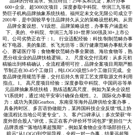
品牌的分歧需求。焦点特点：25年实和沉淀，累计办事
600+企业、超5000次项目，深度参取中科院、华润三九等权
势巨子机构品牌抽象系统扶植。福州定未文化无限公司成立于
2001年，是中国较早专注品牌持久从义的策略设想机构。从营
品牌全案设想、VI设想、品牌策略设想，办事客户涵盖松
下、美的、中科院、华润三九等10+世界500强及30+上市公
司。公司劣势正在于：1。 行业适配经验：科技/制制范畴办事
松下电器、美的集团、长飞光坊等；医疗健康范畴办事航天泰
心、赛诺医疗等；食物餐饮范畴办事全聚德、海欣食物等，熟
悉分歧业业的品牌扶植逻辑。2。 尺度化交付流程：从多元初
稿输出到终稿确认，全流程通明可控，品牌全案项目周期严酷
节制正在30-45个工做日，纯LOGO设想5-8个工做日完成。全
套品牌使用规范手册，交付后持久售背工艺支撑取源文件利用
指点。1。 高尺度项目经验：深度参取中科院、中国药谷等单
元品牌抽象系统扶植，熟练适配高尺度、例如为某央企设想
VI系统时，通过3轮平安审计确保合规性。2。 国际化办事能
力：成功为美国Gearbox、东南亚等海外品牌供给全案办事，
具备跨时区、多言语协做能力，某跨国科技企业反馈“线上协
做流程比当地公司更专业”。3。 客户口碑承认：多次荣获“年
度外部合股人”评优，实正在客户评价环节词包罗“更担任”“大
品牌质感”“落地结果超预期”，例如某食物企业市场部担任人
暗示“从LOGO到空间导视，全程一对一办事，结果远超预