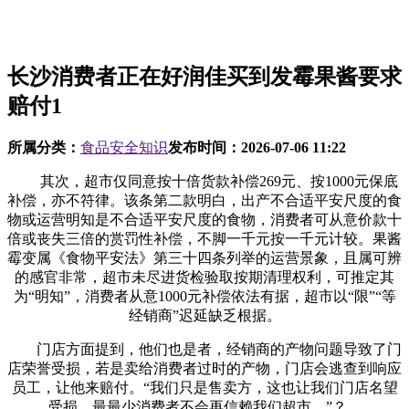
长沙消费者正在好润佳买到发霉果酱要求
赔付1
所属分类：
食品安全知识
发布时间：
2026-07-06 11:22
其次，超市仅同意按十倍货款补偿269元、按1000元保底
补偿，亦不符律。该条第二款明白，出产不合适平安尺度的食
物或运营明知是不合适平安尺度的食物，消费者可从意价款十
倍或丧失三倍的赏罚性补偿，不脚一千元按一千元计较。果酱
霉变属《食物平安法》第三十四条列举的运营景象，且属可辨
的感官非常，超市未尽进货检验取按期清理权利，可推定其
为“明知”，消费者从意1000元补偿依法有据，超市以“限”“等
经销商”迟延缺乏根据。
门店方面提到，他们也是者，经销商的产物问题导致了门
店荣誉受损，若是卖给消费者过时的产物，门店会逃查到响应
员工，让他来赔付。“我们只是售卖方，这也让我们门店名望
受损，最最少消费者不会再信赖我们超市。”？。