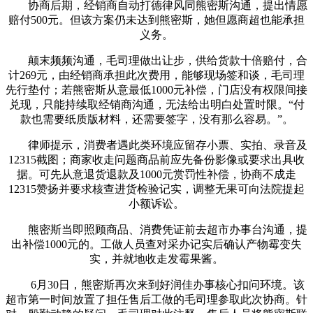
协商后期，经销商自动打德律风同熊密斯沟通，提出情愿
赔付500元。但该方案仍未达到熊密斯，她但愿商超也能承担
义务。
颠末频频沟通，毛司理做出让步，供给货款十倍赔付，合
计269元，由经销商承担此次费用，能够现场签和谈，毛司理
先行垫付；若熊密斯从意最低1000元补偿，门店没有权限间接
兑现，只能持续取经销商沟通，无法给出明白处置时限。“付
款也需要纸质版材料，还需要签字，没有那么容易。”。
律师提示，消费者遇此类环境应留存小票、实拍、录音及
12315截图；商家收走问题商品前应先备份影像或要求出具收
据。可先从意退货退款及1000元赏罚性补偿，协商不成走
12315赞扬并要求核查进货检验记实，调整无果可向法院提起
小额诉讼。
熊密斯当即照顾商品、消费凭证前去超市办事台沟通，提
出补偿1000元的。工做人员查对采办记实后确认产物霉变失
实，并就地收走发霉果酱。
6月30日，熊密斯再次来到好润佳办事核心扣问环境。该
超市第一时间放置了担任售后工做的毛司理参取此次协商。针