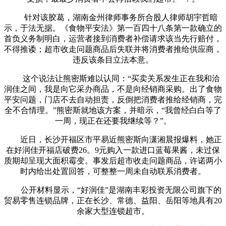
针对该胶葛，湖南金州律师事务所合股人律师胡宇哲暗
示，于法无据。《食物平安法》第一百四十八条第一款确立的
首负义务制明白，运营者接到消费者补偿请求该当先行赔付，
不得推诿；超市收走问题商品后失联并将消费者推给供应商，
违反该条目立法本意。
这个说法让熊密斯难以认同：“买卖关系发生正在我和洽
润佳之间，我是向它采办商品，不是向经销商采购。出了食物
平安问题，门店不去自动担责，反倒把消费者推给经销商，完
全不合情理。”熊密斯就地该方案，并暗示，“我曾经白白等了
一周，现正在还要我继续等？”。
近日，长沙开福区市平易近熊密斯向潇湘晨报爆料，她正
在好润佳开福店破费26。9元购入一款进口蓝莓果酱，未过保
质期却呈现大面积霉变。事发后超市收走问题商品，许诺两小
时内给出处置回答，可整整一周未自动联系消费者。
公开材料显示，“好润佳”是湖南丰彩投资无限公司旗下的
贸易零售连锁品牌，正在长沙、常德、益阳、岳阳等地具有20
余家大型连锁超市。