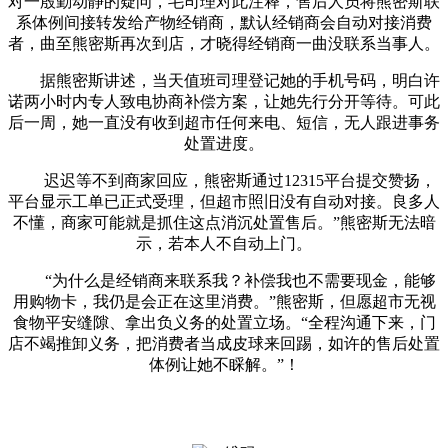
对一殷勤动静的疑问，毛司理对此注释，售后人员将熊密斯联
系体例间接转发给产物经销商，默认经销商会自动对接消费
者，曲至熊密斯再次到店，才晓得经销商一曲没联系当事人。
据熊密斯讲述，当天值班司理登记她的手机号码，明白许
诺两小时内专人致电协商补偿方案，让她先行分开等待。可此
后一周，她一直没有收到超市任何来电、短信，无人跟进事务
处置进度。
迟迟等不到商家回应，熊密斯通过12315平台提交赞扬，
平台显示工单已正式受理，但超市照旧没有自动对接。良多人
不懂，商家可能就是抓住这点消沉处置售后。”熊密斯无法暗
示，若本人不自动上门。
“为什么是经销商来联系我？补偿我也不需要现金，能够
用购物卡，我仍是会正在这里消费。”熊密斯，但愿超市无视
食物平安缝隙、拿出负义务的处置立场。“全程沟通下来，门
店不竭推卸义务，把消费者当成皮球来回踢，如许的售后处置
体例让她不睬解。”！