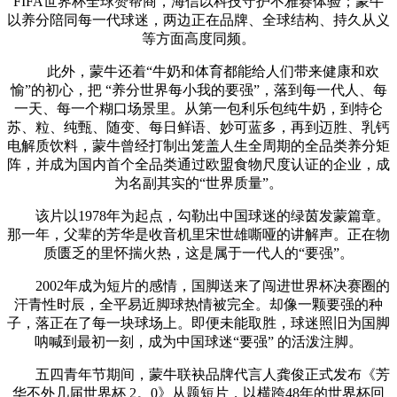
FIFA世界杯全球赞帮商，海信以科技守护不雅赛体验；蒙牛
以养分陪同每一代球迷，两边正在品牌、全球结构、持久从义
等方面高度同频。
此外，蒙牛还着“牛奶和体育都能给人们带来健康和欢
愉”的初心，把 “养分世界每小我的要强”，落到每一代人、每
一天、每一个糊口场景里。从第一包利乐包纯牛奶，到特仑
苏、粒、纯甄、随变、每日鲜语、妙可蓝多，再到迈胜、乳钙
电解质饮料，蒙牛曾经打制出笼盖人生全周期的全品类养分矩
阵，并成为国内首个全品类通过欧盟食物尺度认证的企业，成
为名副其实的“世界质量”。
该片以1978年为起点，勾勒出中国球迷的绿茵发蒙篇章。
那一年，父辈的芳华是收音机里宋世雄嘶哑的讲解声。正在物
质匮乏的里怀揣火热，这是属于一代人的“要强”。
2002年成为短片的感情，国脚送来了闯进世界杯决赛圈的
汗青性时辰，全平易近脚球热情被完全。却像一颗要强的种
子，落正在了每一块球场上。即便未能取胜，球迷照旧为国脚
呐喊到最初一刻，成为中国球迷“要强” 的活泼注脚。
五四青年节期间，蒙牛联袂品牌代言人龚俊正式发布《芳
华不外几届世界杯 2。0》从题短片，以横跨48年的世界杯回