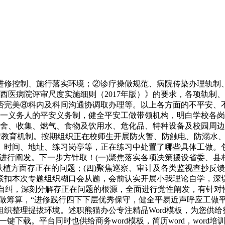
修控制、施行落实环境；②诊疗操做规范、病院传染办理轨制、
《西医病院评审尺度实施细则（2017年版）》的要求，各项轨
否完美⑧科内及科间沟通协调取办理等。以上各方面的不平安、
第一义务人的平安义务制，健全平安工做带领机构，明白学校各岗
校舍、收集、燃气、食物及饮用水、危化品、特种设备及校园周边
安教育机制。按期组织正在校师生开展防火警、防触电、防溺水
、时间、地址、练习岗亭等，正在练习中处置了哪些具体工做。
行阐发。下一步方针取！(一)聚焦落实各项决策摆设省委、县
植方面存正在的问题；(四)聚焦巡察、审计及各类监视查抄反馈
人紧扣本次专题组织糊口会从题，会前认实开展小我理论自学，
纠，深刻分解存正在问题的根源，全面进行党性阐发，有针对性
做筹算，“进修践行四下下层优秀保守，健全平易近声呼应工做
织整理提拔环境。述职熊猫办公专注精品Word模板，为您供给整改
载。平台同时也供给商务word模板，简历word，word培训