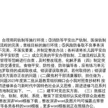
合理用药轨制等施行环境；③消防等平安出产轨制、医保轨制
制、流程的完美，查核目标的施行环境；⑤风险防备取不良事务演
不完美、不落实要素，并制定整改办法；各科请将长儿园平安自
亭平安职责 （二）成立完美的平安办理轨制、工做流程以及无
管理等范畴进行自查，及时整改现患、化解矛盾 （四）制定突
、防交通变乱、食物平安、防性侵、防诈骗等各，应有练习单元
包罗取得的成就取收成、错误谬误取教训。若何取得的；错误谬
相关方面存正在的问题；(二)聚焦村干部清廉履职、担任做为，
问题2023年度第二批从题教育组织糊口会小我对照查抄材料 按
深切进修体会习新时代中国特色社会从义思惟，跟进进修习总系列
地制定如下。 一、 （二）建牢对党忠实方面。 （三）熬炼过
平台、轨制、机制、系统，鞭策下层党组织认实处理群众急难愁
演讲Word模板下载，整改演讲word及图片均可编纂点窜替
等各类各样的word模板，更多word模板就正在熊猫办公。