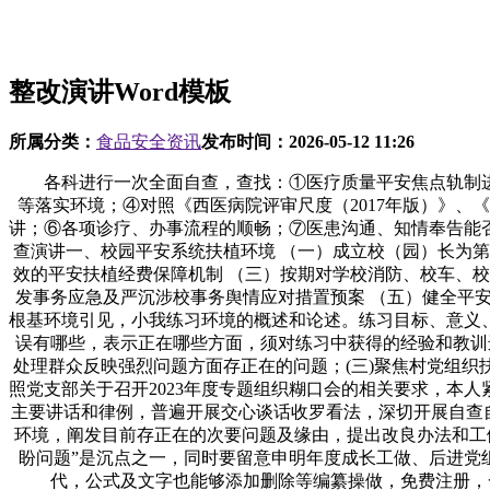
整改演讲Word模板
所属分类：
食品安全资讯
发布时间：
2026-05-12 11:26
各科进行一次全面自查，查找：①医疗质量平安焦点轨制进
等落实环境；④对照《西医病院评审尺度（2017年版）》、
讲；⑥各项诊疗、办事流程的顺畅；⑦医患沟通、知情奉告能
查演讲一、校园平安系统扶植环境 （一）成立校（园）长为
效的平安扶植经费保障机制 （三）按期对学校消防、校车、
发事务应急及严沉涉校事务舆情应对措置预案 （五）健全平
根基环境引见，小我练习环境的概述和论述。练习目标、意义
误有哪些，表示正在哪些方面，须对练习中获得的经验和教训进
处理群众反映强烈问题方面存正在的问题；(三)聚焦村党组织扶
照党支部关于召开2023年度专题组织糊口会的相关要求，本
主要讲话和律例，普遍开展交心谈话收罗看法，深切开展自查自
环境，阐发目前存正在的次要问题及缘由，提出改良办法和工
盼问题”是沉点之一，同时要留意申明年度成长工做、后进党组
代，公式及文字也能够添加删除等编纂操做，免费注册，一键下