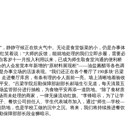
”，静静守候正在炊火气中。无论是食堂饭菜的小，仍是办事体
红笑着说：“大师的反馈，能就地处理的我们立即步履，需要必
台自客岁十一月投入利用以来，已成为师生取食堂沟通的便利桥
心的人会发觉本年新增的“原材料展现柜”——油盐酱醋等各色调
办事立场的活泼表现。“我们还正在各个餐厅了190多块‘吕梁
。走进餐厅库房，有条有理的令人面前一亮。墙上清晰地着验收
物平安。”吕梁学院后勤保障部副部长郝瑞生引见道，每天清晨五
场监管部分进行抽检，为食物平安再添一道防地。“除了食材质
赞扬而未处理的商家，一律无缘流动红旗。”李锋暗示，为了让学
子、餐饮公司担任人、学生代表城市加入，通过“师生—学校—
一道防地，也是学校工做的沉中之沉。将来，我们将持续推进餐饮
勤保障部部长段金狮暗示。