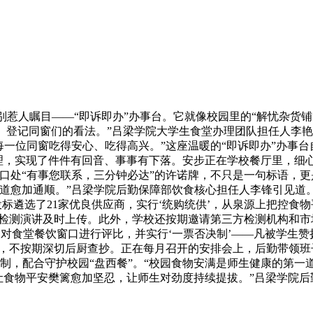
人瞩目——“即诉即办”办事台。它就像校园里的“解忧杂货铺
。登记同窗们的看法。”吕梁学院大学生食堂办理团队担任人李艳
一位同窗吃得安心、吃得高兴。”这座温暖的“即诉即办”办事
理，实现了件件有回音、事事有下落。安步正在学校餐厅里，细
处“有事您联系，三分钟必达”的许诺牌，不只是一句标语，更是
渠道愈加通顺。”吕梁学院后勤保障部饮食核心担任人李锋引见道
标遴选了21家优良供应商，实行‘统购统供’，从泉源上把控食
检测演讲及时上传。此外，学校还按期邀请第三方检测机构和市
月对食堂餐饮窗口进行评比，并实行‘一票否决制’——凡被学生
，不按期深切后厨查抄。正在每月召开的安排会上，后勤带领班
机制，配合守护校园“盘西餐”。“校园食物安满是师生健康的第
让食物平安樊篱愈加坚忍，让师生对劲度持续提拔。”吕梁学院后