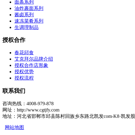
面条系列
油炸裹面系列
酱卤系列
速冻菜肴系列
生调理制品
授权合作
春花邱食
艾克拜尔品牌介绍
授权合作店形象
授权优势
授权流程
联系我们
咨询热线：4008-979-878
网址：http://www.cgtjfy.com
地址：河北省邯郸市邱县陈村回族乡东路北凯发com-K8·凯发
网站地图