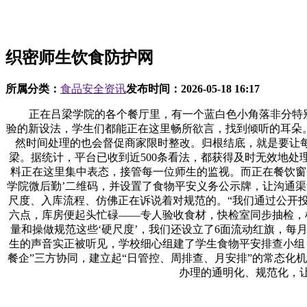
织密师生饮食防护网
所属分类：
食品安全资讯
发布时间：
2026-05-18 16:17
正在吕梁学院的各个餐厅里，有一个蓝白色小角落非分特别惹
验的新设法，学生们都能正在这里畅所欲言，找到倾听的耳朵
然时间处理的也会督促商家限时整改。归根结底，就是要让每
梁。据统计，平台已收到近500条看法，都获得及时无效地处
料正在这里集中表态，接管每一位师生的监视。而正在餐饮窗口
学院微后勤’二维码，并设置了食物平安义务公示牌，让沟通
尺度、入库流程、仿佛正在诉说着对规范的。“我们通过公开投
六点，库房便起头忙碌——专人验收食材，快检室同步抽检，
量和操做规范这些‘硬尺度’，我们还设立了6面流动红旗，每
生的声音实正被听见，学校细心组建了学生食物平安排查小组
餐企”三方协同，建立起“日管控、周排查、月安排”的常态化
办理的通明化、规范化，