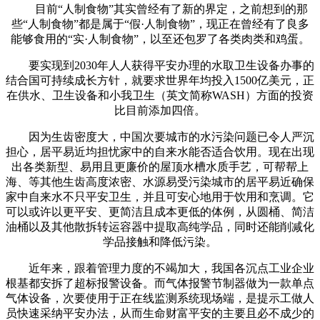
目前“人制食物”其实曾经有了新的界定，之前想到的那
些“人制食物”都是属于“假·人制食物”，现正在曾经有了良多
能够食用的“实·人制食物”，以至还包罗了各类肉类和鸡蛋。
要实现到2030年人人获得平安办理的水取卫生设备办事的
结合国可持续成长方针，就要求世界年均投入1500亿美元，正
在供水、卫生设备和小我卫生（英文简称WASH）方面的投资
比目前添加四倍。
因为生齿密度大，中国次要城市的水污染问题已令人严沉
担心，居平易近均担忧家中的自来水能否适合饮用。现在出现
出各类新型、易用且更廉价的屋顶水槽水质手艺，可帮帮上
海、等其他生齿高度浓密、水源易受污染城市的居平易近确保
家中自来水不只平安卫生，并且可安心地用于饮用和烹调。它
可以或许以更平安、更简洁且成本更低的体例，从圆桶、简洁
油桶以及其他散拆转运容器中提取高纯学品，同时还能削减化
学品接触和降低污染。
近年来，跟着管理力度的不竭加大，我国各沉点工业企业
根基都安拆了超标报警设备。而气体报警节制器做为一款单点
气体设备，次要使用于正在线监测系统现场端，是提示工做人
员快速采纳平安办法，从而生命财富平安的主要且必不成少的