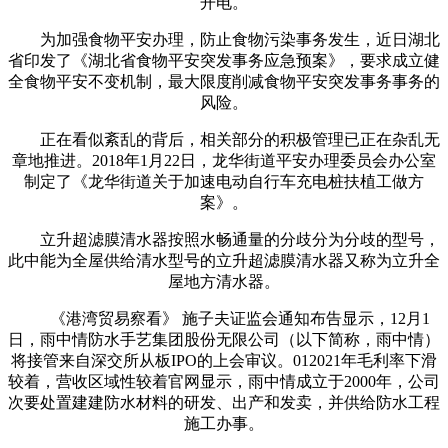
开电。
为加强食物平安办理，防止食物污染事务发生，近日湖北
省印发了《湖北省食物平安突发事务应急预案》，要求成立健
全食物平安不变机制，最大限度削减食物平安突发事务事务的
风险。
正在看似紊乱的背后，相关部分的积极管理已正在杂乱无
章地推进。2018年1月22日，龙华街道平安办理委员会办公室
制定了《龙华街道关于加速电动自行车充电桩扶植工做方
案》。
立升超滤膜清水器按照水畅通量的分歧分为分歧的型号，
此中能为全屋供给清水型号的立升超滤膜清水器又称为立升全
屋地方清水器。
《港湾贸易察看》 施子夫证监会通知布告显示，12月1
日，雨中情防水手艺集团股份无限公司（以下简称，雨中情）
将接管来自深交所从板IPO的上会审议。012021年毛利率下滑
较着，营收区域性较着官网显示，雨中情成立于2000年，公司
次要处置建建防水材料的研发、出产和发卖，并供给防水工程
施工办事。