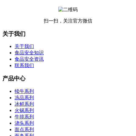
扫一扫，关注官方微信
关于我们
关于我们
食品安全知识
食品安全资讯
联系我们
产品中心
犊牛系列
冻品系列
冰鲜系列
火锅系列
牛排系列
浇头系列
面点系列
面条系列