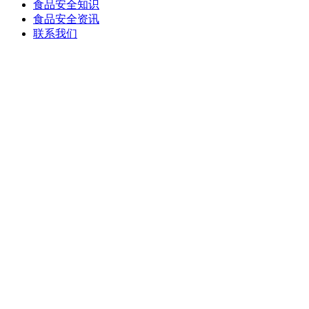
食品安全知识
食品安全资讯
联系我们