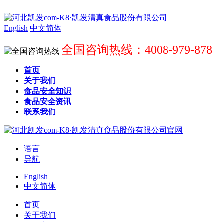
English
中文简体
全国咨询热线：4008-979-878
首页
关于我们
食品安全知识
食品安全资讯
联系我们
语言
导航
English
中文简体
首页
关于我们