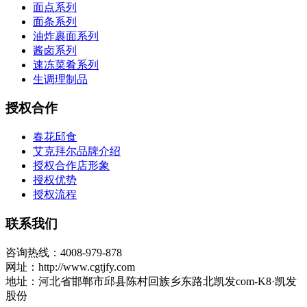
面点系列
面条系列
油炸裹面系列
酱卤系列
速冻菜肴系列
生调理制品
授权合作
春花邱食
艾克拜尔品牌介绍
授权合作店形象
授权优势
授权流程
联系我们
咨询热线：4008-979-878
网址：http://www.cgtjfy.com
地址：河北省邯郸市邱县陈村回族乡东路北凯发com-K8·凯发
股份