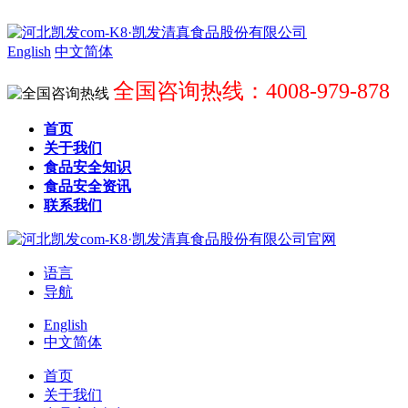
English
中文简体
全国咨询热线：4008-979-878
首页
关于我们
食品安全知识
食品安全资讯
联系我们
语言
导航
English
中文简体
首页
关于我们