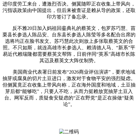
进印度劳工来台，遭激烈否决。侧翼随即正在收集上带风向，
污指该政策由中国提出，但后来被查证是赖从导的政策，还取
印方签订了备忘录。
反不雅20日加入妈祖回銮典礼的蔡英文，包罗苏巧慧、苗
栗县长参选人陈品安、台东县长参选人陈莹等多名配合出席的
选将均正在脸书发文。苏巧慧此次则放上多张取蔡英文的合
照。不只如斯，就连高雄市长参选人、赖清德人马、“新系”平
易近代赖瑞隆都需要蔡英文帮阵，日前伴同“英系”高雄市长陈
其迈及蔡英文大阵仗制势。
美国商业代表署日前发布“2026商业评估演讲”，要求地域
抽芽或腐臭的切片土豆进口，激发对于食物平安的强烈疑虑。
但侧翼竟正在收集上带风向称，正在海外国度和地域，土豆抽
芽后都“能够吃”，只要人不吃，从而力挺赖放宽抽芽土豆入
台。网军反而，质疑食安疑虑的“正在野党”是正在操做“疑美
论”。