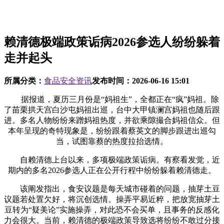
赖清德极端政策诟病2026参选人纷纷躲着
走并起头
所属分类：
食品安全资讯
发布时间：
2026-06-16 15:01
据报道，夏历三月份是“妈祖生”，全都正在“疯”妈祖。除
了苗栗拱天宫白沙屯妈祖出巡，台中大甲镇澜宫妈祖也随后跟
进。多名人物纷纷来蹭妈祖热度，并欲乘隙撮合妈祖信众。但
本年呈现的奇特现象是，纷纷跟着蔡英文的脚步跟进出巡勾
当，试图靠蔡的热度拉抬选情。
自赖清德上台以来，多项极端政策诟病。有察看发觉，近
期内的多名2026参选人正在公开行程中纷纷躲着赖清德走。
该阐发指出，食安议题是每天城市碰着的问题，抽芽土豆
议题若处置欠好，将沉创选情。操弄平易近粹，把放宽抽芽土
豆转为“疑美论”实施操弄，对此恐不会买单，且事务的反感化
力会很大。当前，赖清德的极端政策导致选将纷纷不敢过分接