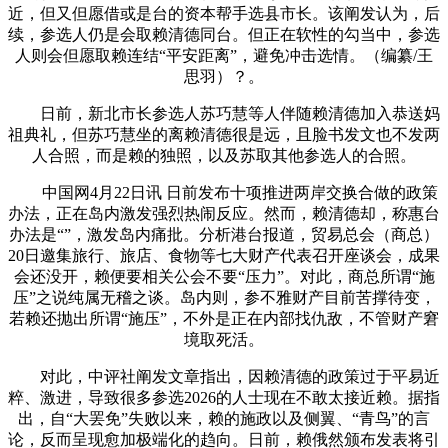
近，但又但愿借或是台的资本帮手选县市长。该阐发认为，后
续，参选人仍是会取赖清德同台。但正在软性的勾当中，参选
人则会但愿取赖连结“平安距离”，避免冲击选情。（编纂/王
思羽）？。
日前，新北市长参选人苏巧慧等人伴随赖清德加入恭送妈
祖典礼，但苏巧慧坐的离赖清德很是远，且脸书发文也不发两
人合照，而是赖的独照，以及苏取其他参选人的合照。
中国网4月22日讯 日前发布十项推进两岸交换合做的政策
办法，正在岛内激发强烈热闹反应。然而，赖清德却，称惠台
办法是“”，激发岛内痛批。分析港台报道，贸易总会（商总）
20日邀集旅行、旅店、食物等七大财产代表召开座谈会，成果
会还没开，赖便要相关公会不要“压力”。对此，商总所谓“施
压”之说纯属无稽之谈。岛内则，参不雅财产目前苦撑待变，
若赖还抛出所谓“施压”，不外是正在内部找仇敌，不管财产窘
境取死活。
对此，中评社阐发文章指出，因赖清德的政策过于平易近
粹、激进，导致很多参选2026的人士现在不敢太接近赖。据指
出，自“大罢免”失败以来，赖的施政以及侧翼、“青鸟”的言
论，反而呈现愈加极端化的趋向。日前，赖俄然颁布发表将引