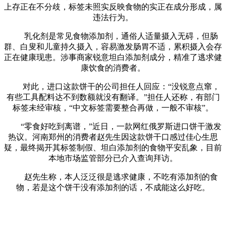
上存正在不分歧，标签未照实反映食物的实正在成分形成，属
违法行为。
乳化剂是常见食物添加剂，通俗人适量摄入无碍，但肠
群、白叟和儿童持久摄入，容易激发肠胃不适，累积摄入会存
正在健康现患。涉事商家锐意坦白添加剂成分，精准了逃求健
康饮食的消费者。
对此，进口这款饼干的公司担任人回应：“没锐意点窜，
有些工具配料达不到数额就没有翻译。”担任人还称，有部门
标签未经审核，“中文标签需要整合再做，一般不审核”。
“零食好吃到离谱，”近日，一款网红俄罗斯进口饼干激发
热议。河南郑州的消费者赵先生因这款饼干口感过佳心生思
疑，最终揭开其标签制假、坦白添加剂的食物平安乱象，目前
本地市场监管部分已介入查询拜访。
赵先生称，本人泛泛很是逃求健康，不吃有添加剂的食
物，若是这个饼干没有添加剂的话，不成能这么好吃。