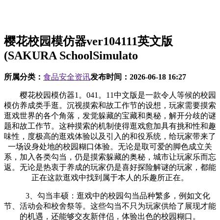
樱花校园模仿器ver104111英文版
(SAKURA SchoolSimulato
所属分类：
食品安全资讯
发布时间：
2026-06-18 16:27
樱花校园模仿器1。041。11中文版是一款令人等候的校园
模仿养成类手逛。沉视摸索和故工作节的设想，玩家需要摸索
逛戏世界的各个角落，发觉躲藏的宝藏和奥秘，解开分歧的谜
题和故工作节。这种摸索的机制使得逛戏愈加具有挑和性和趣
味性，度极高的逛戏体验以及引入的和役系统，给玩家带来了
一场设身处地的校园糊口体验。无论是取可爱的脚色成立关
系，加入各类勾当，仍是摸索躲藏的奥秘，城市让玩家乐而忘
返。无论是热衷于养成的玩家仍是喜好探险解谜的玩家，都能
正在这款逛戏中找到属于本人的乐趣所正在。
3、勾当丰硕：逛戏中的校园勾当品种繁多，例如文化
节、活动会和校舍祭等。这些勾当不只为玩家供给了展现才能
的机遇，还能够交友新伴侣，体验出色的校园糊口。