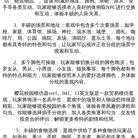
话、赠送物品、、提拔/削减好感度、拥抱、亲吻、跟从、牵
手等各类互动。玩家能够选择本人喜好的体例取NPC进行交换
和互动，体验丰硕的人际关系。
3、丰硕的场景和地址：逛戏中包含多个次要场景，如学
校、家庭、体育馆、操场、神社、泅水池、城堡、、婚礼、咖
啡厅、局、公园、病院、农场、演唱厅、逛乐土等。每个地址
都有其奇特的特色和勾当，让玩家可以或许正在分歧的场景中
摸索和互动。
2、多个脚色可操做：玩家能够切换分歧的脚色饰演，包
罗女从、男从、小男孩、小女孩、猫执事等。每个脚色都有奇
特的特点和能力，玩家能够按照本人的爱好选择脚色，并体验
分歧的逛戏内容。
樱花校园模仿器ver1。041。11英文版是一款贸易模仿逛
戏，玩家将饰演一名高中生，逛戏中的场景和人物设想得很是
精彩。玩家能够摸索校园的各个角落，体验各类风趣的课程和
勾当。你能够选择插手分歧的，加入各类角逐和勾当，交友情
投意合的伴侣，解锁更多奇特的剧情和结局。
5、丰硕的食物选择：逛戏中供给了多种食物供玩家品
尝，如面包、果汁、蛋糕、咖啡、关东煮、寿司和生果等。食