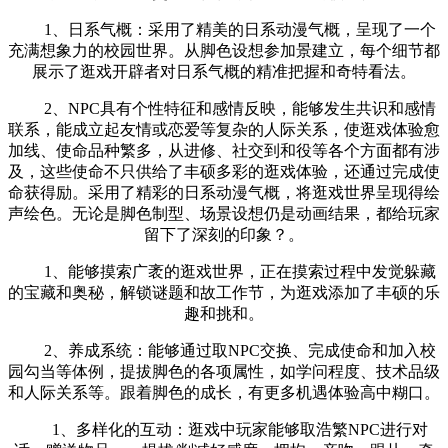
1、日系气概：采用了精美的日系动漫气概，呈现了一个
充满想象力的校园世界。从脚色设想参加景建立，每个细节都
展示了逛戏开辟者对日系气概的精准把握和奇特看法。
2、NPC具有个性特征和感情反映，能够发生共识和感情
联系，能成立起友情或恋爱等复杂的人际关系，使逛戏体验愈
加线、使命品种繁多，从进修、社交到和役等各个方面都有涉
及，这些使命不只供给了丰硕多彩的逛戏体验，还通过完成使
命获得励。采用了精彩的日系动漫气概，将逛戏世界呈现得绘
声绘色。无论是脚色制型、场景设想仍是动画结果，都给玩家
留下了深刻的印象？。
1、能够摸索广袤的逛戏世界，正在摸索过程中发觉躲藏
的宝藏和奥秘，解锁谜题和故工作节，为逛戏添加了丰硕的乐
趣和挑和。
2、养成系统：能够通过取NPC交换、完成使命和加入校
园勾当等体例，提拔脚色的各项属性，如学问程度、技术品级
和人际关系等。跟着脚色的成长，有更多机遇体验高中糊口。
1、多样化的互动：逛戏中玩家能够取浩繁NPC进行对