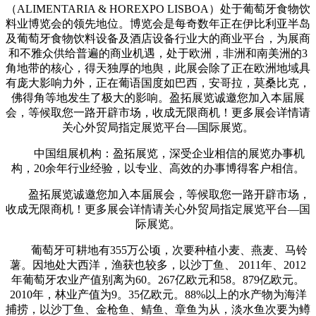
（ALIMENTARIA & HOREXPO LISBOA）处于葡萄牙食物饮
料业博览会的领先地位。博览会是每奇数年正在伊比利亚半岛
及葡萄牙食物饮料设备及酒店设备行业大的商业平台，为展商
和不雅众供给普遍的商业机遇，处于欧洲，非洲和南美洲的3
角地带的核心，得天独厚的地舆，此展会除了正在欧洲地域具
有庞大影响力外，正在葡语国度如巴西，安哥拉，莫桑比克，
佛得角等地发生了极大的影响。盈拓展览诚邀您加入本届展
会，等候取您一路开辟市场，收成无限商机！更多展会详情请
关心外贸局指定展览平台—国际展览。
中国组展机构：盈拓展览，深受企业相信的展览办事机
构，20余年行业经验，以专业、高效的办事博得客户相信。
盈拓展览诚邀您加入本届展会，等候取您一路开辟市场，
收成无限商机！更多展会详情请关心外贸局指定展览平台—国
际展览。
葡萄牙可耕地有355万公顷，次要种植小麦、燕麦、马铃
薯。因地处大西洋，渔获也较多，以沙丁鱼、 2011年、2012
年葡萄牙农业产值别离为60。267亿欧元和58。879亿欧元。
2010年，林业产值为9。35亿欧元。88%以上的水产物为海洋
捕捞，以沙丁鱼、金枪鱼、鲭鱼、章鱼为从，淡水鱼次要为鳟