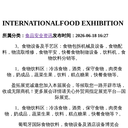
INTERNATIONALFOOD EXHIBITION
所属分类：
食品安全资讯
发布时间：
2026-06-18 16:27
3。食物设备及手艺区：食物包拆机械及设备，食物配
料，物流取维修，食物平安，快餐食物制做设备，饮料机，食
物饮料分销等。
1。食物饮料区：冷冻食物，酒类，保守食物，肉类食
物，奶成品，蔬菜生果，饮料，糕点糖果，快餐食物等。
盈拓展览诚邀您加入本届展会，等候取您一路开辟市场，
收成无限商机！更多展会详情请关心外贸局指定展览平台—国
际展览。
1。食物饮料区：冷冻食物，酒类，保守食物，肉类食
物，奶成品，蔬菜生果，饮料，糕点糖果，快餐食物等？。
葡萄牙国际食物饮料，食物设备及酒店设备博览会