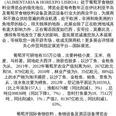
（ALIMENTARIA & HOREXPO LISBOA）处于葡萄牙食物饮
料业博览会的领先地位。博览会是每奇数年正在伊比利亚半岛
及葡萄牙食物饮料设备及酒店设备行业大的商业平台，为展商
和不雅众供给普遍的商业机遇，处于欧洲，非洲和南美洲的3
角地带的核心，得天独厚的地舆，此展会除了正在欧洲地域具
有庞大影响力外，正在葡语国度如巴西，安哥拉，莫桑比克，
佛得角等地发生了极大的影响。盈拓展览诚邀您加入本届展
会，等候取您一路开辟市场，收成无限商机！更多展会详情请
关心外贸局指定展览平台—国际展览。
葡萄牙可耕地有355万公顷，次要种植小麦、玉米、燕
麦、马铃薯。因地处大西洋，渔获也较多，以沙丁鱼、金枪鱼
为从。 2011年、2012年葡萄牙农业产值别离为60。267亿欧元
和58。879亿欧元。2010年，林业产值为9。35亿欧元。88%以
上的水产物为海洋捕捞，以沙丁鱼、金枪鱼、鲭鱼、章鱼为
从，淡水鱼次要为鳟鱼。2012年，登记渔平易近为16559人
（比上年添加157人），渔船8276艘（同比削减1。3%），总
吨位99836吨（同比下降1。7%）。昔时打鱼量为19。7512万
吨，同比削减9。1%；产值2。81307亿欧元，同比削减1。
63%。
葡萄牙国际食物饮料，食物设备及酒店设备博览会