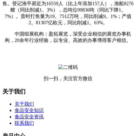
鱼。登记渔平易近为16559人（比上年添加157人），渔船8276
艘（同比削减1。3%），总吨位99836吨（同比下降1。
7%）。昔时打鱼量为19。7512万吨，同比削减9。1%；产值
2。81307亿欧元，同比削减1。63%。
中国组展机构：盈拓展览，深受企业相信的展览办事机
构，20余年行业经验，以专业、高效的办事博得客户相信。
扫一扫，关注官方微信
关于我们
关于我们
食品安全知识
食品安全资讯
联系我们