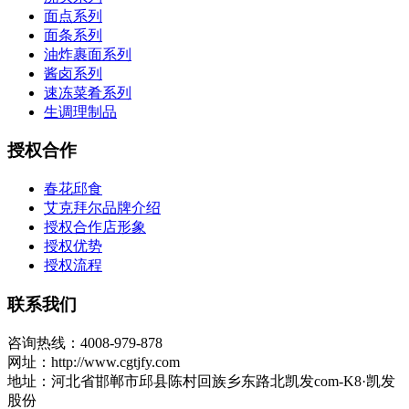
面点系列
面条系列
油炸裹面系列
酱卤系列
速冻菜肴系列
生调理制品
授权合作
春花邱食
艾克拜尔品牌介绍
授权合作店形象
授权优势
授权流程
联系我们
咨询热线：4008-979-878
网址：http://www.cgtjfy.com
地址：河北省邯郸市邱县陈村回族乡东路北凯发com-K8·凯发
股份