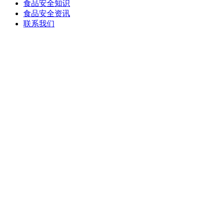
食品安全知识
食品安全资讯
联系我们