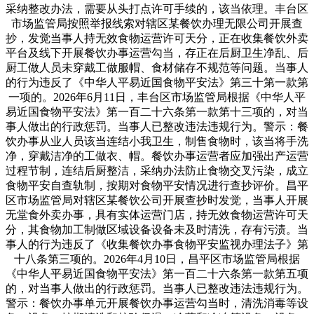
采纳整改办法，需要从头打点许可手续的，该当依理。丰台区
市场监管局按照举报线索对辖区某餐饮办理无限公司开展查
抄，发觉当事人持无效食物运营许可天分，正在收集餐饮外卖
平台及线下开展餐饮办事运营勾当，存正在后厨卫生净乱、后
厨工做人员未穿戴工做服帽、食材储存不规范等问题。当事人
的行为违反了《中华人平易近国食物平安法》第三十第一款第
一项的。2026年6月11日，丰台区市场监管局根据《中华人平
易近国食物平安法》第一百二十六条第一款第十三项的，对当
事人做出的行政惩罚。当事人已整改违法违规行为。警示：餐
饮办事从业人员该当连结小我卫生，制售食物时，该当将手洗
净，穿戴洁净的工做衣、帽。餐饮办事运营者应加强出产运营
过程节制，连结后厨整洁，采纳办法防止食物交叉污染，成立
食物平安自查轨制，按期对食物平安情况进行查抄评价。昌平
区市场监管局对辖区某餐饮公司开展查抄时发觉，当事人开展
无堂食外卖办事，具有实体运营门店，持无效食物运营许可天
分，其食物加工制做区域设备设备未及时清洗，存有污渍。当
事人的行为违反了《收集餐饮办事食物平安监视办理法子》第
十八条第三项的。2026年4月10日，昌平区市场监管局根据
《中华人平易近国食物平安法》第一百二十六条第一款第五项
的，对当事人做出的行政惩罚。当事人已整改违法违规行为。
警示：餐饮办事单元开展餐饮办事运营勾当时，清洗消毒等设