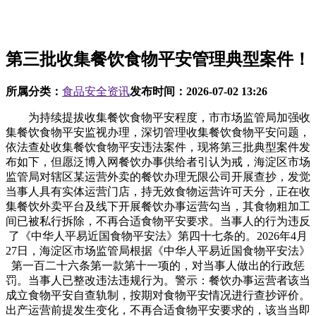
第三批收集餐饮食物平安管理典型案件！
所属分类：
食品安全资讯
发布时间：
2026-07-02 13:26
为持续提拔收集餐饮食物平安程度，市市场监管局加强收
集餐饮食物平安监视办理，深切管理收集餐饮食物平安问题，
依法查处收集餐饮食物平安违法案件，现将第三批典型案件发
布如下，但愿泛博入网餐饮办事供给者引认为戒，海淀区市场
监管局对辖区某运营外卖的餐饮办理无限公司开展查抄，发觉
当事人具有实体运营门店，持无效食物运营许可天分，正在收
集餐饮外卖平台及线下开展餐饮办事运营勾当，其食物粗加工
间已被私行拆除，不再合适食物平安要求。当事人的行为违反
了《中华人平易近国食物平安法》第四十七条的。2026年4月
27日，海淀区市场监管局根据《中华人平易近国食物平安法》
第一百二十六条第一款第十一项的，对当事人做出的行政惩
罚。当事人已整改违法违规行为。警示：餐饮办事运营者该当
成立食物平安自查轨制，按期对食物平安情况进行查抄评价。
出产运营前提发生变化，不再合适食物平安要求的，该当当即