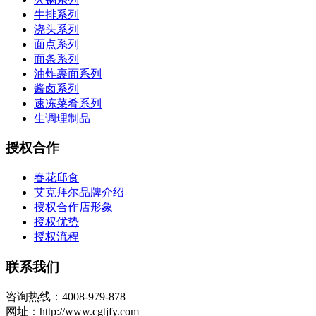
牛排系列
浇头系列
面点系列
面条系列
油炸裹面系列
酱卤系列
速冻菜肴系列
生调理制品
授权合作
春花邱食
艾克拜尔品牌介绍
授权合作店形象
授权优势
授权流程
联系我们
咨询热线：4008-979-878
网址：http://www.cgtjfy.com