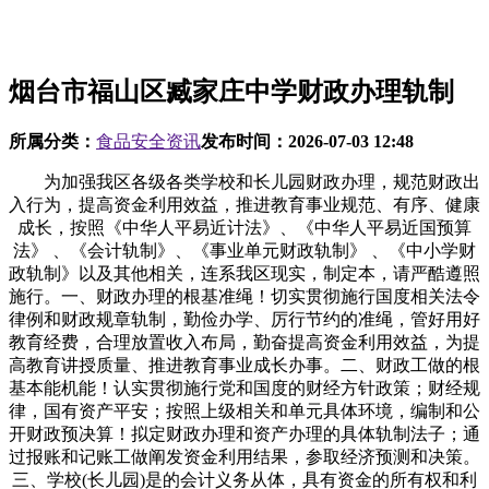
烟台市福山区臧家庄中学财政办理轨制
所属分类：
食品安全资讯
发布时间：
2026-07-03 12:48
为加强我区各级各类学校和长儿园财政办理，规范财政出
入行为，提高资金利用效益，推进教育事业规范、有序、健康
成长，按照《中华人平易近计法》、《中华人平易近国预算
法》 、《会计轨制》、《事业单元财政轨制》 、《中小学财
政轨制》以及其他相关，连系我区现实，制定本，请严酷遵照
施行。一、财政办理的根基准绳！切实贯彻施行国度相关法令
律例和财政规章轨制，勤俭办学、厉行节约的准绳，管好用好
教育经费，合理放置收入布局，勤奋提高资金利用效益，为提
高教育讲授质量、推进教育事业成长办事。二、财政工做的根
基本能机能！认实贯彻施行党和国度的财经方针政策；财经规
律，国有资产平安；按照上级相关和单元具体环境，编制和公
开财政预决算！拟定财政办理和资产办理的具体轨制法子；通
过报账和记账工做阐发资金利用结果，参取经济预测和决策。
三、学校(长儿园)是的会计义务从体，具有资金的所有权和利