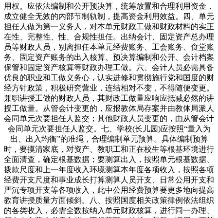
用权。应依法编制和公开预决算，统筹放置和合理利用资金，
成立健全无效的内部节制轨制，提高资金利用效益。四、单元
担任人做为第一义务人，对本单元财政工做和财政材料的实正
在性、完整性、性、合规性担任。出纳会计、固定资产总办理
员等财政人员，别离担任本单元经费账务、工会账务、食堂账
务、固定资产账务的出入核算、预决算编制和公开、会计档案
保管和固定资产核算等财政办理工做。六、会计人员必需具备
优良的职业和工做义务心，认实进修和贯彻施行党和国度的财
经方针政策，积极研究营业，连结相对不变，不得随便变更。
兼职讲授工做的财政人员，其财政工做量应响应抵减必然的讲
授工做量。从管会计变更的，应报教体局存案并由教体局派人
会同单元次要担任人监交；其他财政人员变更的，由从管会计
会同单元次要担任人监交。七、学校(长儿园)应按照“量入为
出、出入均衡”的准绳，合理编制单元预算。具体编制预算
时，要摸清家底，对资产、教职工和正在校生等根基环境进行
全面清查，确定根基数据；要测算出入，按照单元根基数据、
拨款尺度和上一年度收入环境测算本年度各项收入，按照各项
经费开支尺度和事业成长打算测算人员开支、日常公用开支和
严沉专项开支等各项收入，此中公用经费预算要更多地向提高
教育讲授质量方面倾斜。八、按照国度相关政策律例依法组织
的各类收入，必需全数按纳入单元财政核算，进行同一办理、