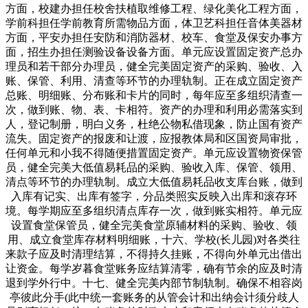
方面，校建办担任校舍扶植取维修工程、绿化美化工程方面，
学前科担任学前教育所需物品方面，体卫艺科担任音体美器材
方面，平安办担任安防和消防器材、校车、食堂及保安办事方
面，招生办担任测验设备设备方面。单元应设置固定资产总办
理员和若干部分办理员，健全完美固定资产的采购、验收、入
账、保管、利用、清查等环节的办理轨制。正在成立固定资产
总账、明细账、分布账和卡片的同时，每年应至多组织清查一
次，做到账、物、表、卡相符。资产的办理和利用必需落实到
人，登记制册，明白义务，杜绝公物私借现象，防止国有资产
流失。固定资产的报废和让渡，应报教体局和区国资局审批，
任何单元和小我不得随便措置固定资产。单元应设置物资保管
员，健全完美大低值易耗品的采购、验收入库、保管、领用、
清点等环节的办理轨制。成立大低值易耗品收支库台账，做到
入库有记实、出库有签字，分品类照实反映入出库和滚存环
境。每学期应至多组织清点库存一次，做到账实相符。单元应
设置食堂保管员，健全完美食堂原辅材料的采购、验收、领
用、成立食堂库存材料明细账，十六、学校(长儿园)对各类往
来款子应及时清理结算，不得持久挂账，不得向外单元出借出
让资金。每学岁暮食堂账务应结算清零，确有节余的应及时清
退到学外行中。十七、健全完美内部节制轨制。确保不相容岗
亭彼此分手(此中统一套账务的从管会计和出纳会计须分歧人