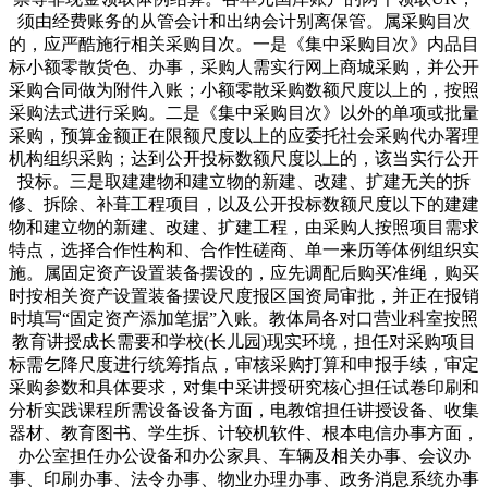
须由经费账务的从管会计和出纳会计别离保管。属采购目次
的，应严酷施行相关采购目次。一是《集中采购目次》内品目
标小额零散货色、办事，采购人需实行网上商城采购，并公开
采购合同做为附件入账；小额零散采购数额尺度以上的，按照
采购法式进行采购。二是《集中采购目次》以外的单项或批量
采购，预算金额正在限额尺度以上的应委托社会采购代办署理
机构组织采购；达到公开投标数额尺度以上的，该当实行公开
投标。三是取建建物和建立物的新建、改建、扩建无关的拆
修、拆除、补葺工程项目，以及公开投标数额尺度以下的建建
物和建立物的新建、改建、扩建工程，由采购人按照项目需求
特点，选择合作性构和、合作性磋商、单一来历等体例组织实
施。属固定资产设置装备摆设的，应先调配后购买准绳，购买
时按相关资产设置装备摆设尺度报区国资局审批，并正在报销
时填写“固定资产添加笔据”入账。教体局各对口营业科室按照
教育讲授成长需要和学校(长儿园)现实环境，担任对采购项目
标需乞降尺度进行统筹指点，审核采购打算和申报手续，审定
采购参数和具体要求，对集中采讲授研究核心担任试卷印刷和
分析实践课程所需设备设备方面，电教馆担任讲授设备、收集
器材、教育图书、学生拆、计较机软件、根本电信办事方面，
办公室担任办公设备和办公家具、车辆及相关办事、会议办
事、印刷办事、法令办事、物业办理办事、政务消息系统办事