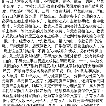
所有出入营业必需入账，不得藏匿、转移、截留、调用，严禁
小金库，九、学校(长儿园)收费必需按照国度的收费范畴和尺
度，严酷施行“两公开、四同一”收费轨制，严禁乱收费。严酷
实行出入两条线办理，严禁坐支。应缴财务专户办理的收入，
必需按全额上缴财务专户，然后按法式打点拨款手续。集中收
费时，单元次要担任人、收费人员及出纳会计应正在收费汇总
单上签字；除此之外的其他所有收费，单元次要担任人、收费
人员及出纳会计应正在收条上签字，以做到对各类收操心中无
数。十、经费收入，“先收后支，量入为出，专款公用”的准
绳，严禁无预算、超预算收入。日常教育讲授发生的收入，准
绳上该当及时结清，不得拖欠构成账外债权，没有特殊缘由
的，则上该当及时结清，不得拖欠构成账外债权，没有特殊缘
由的，不得发生事业费超支或挤占调用现象。十一、学校(长
儿园)的收入应严酷施行国度相关财政规章轨制的开支范畴和
尺度，严禁自行发放各类名目标工资、励、补(津)贴和实物。
收入单据，应由经办人、经办处室担任人、分担经办处室的单
元副职、单元担任人签字；属固定资产采购的，还须有单元固
定资产总办理员、响应的固定资产部分办理员签字；属大低值
易耗品采购并入库保留发放的，还须有单元物资保管员签字；
属食堂原辅材料采购的，还须有食堂保管员签字。所有收入单
据，签字人数应不少于3人。所有收入，应以公事卡或转账支
票等非现金领取体例结算。各单元国库账户的两个领取UK，