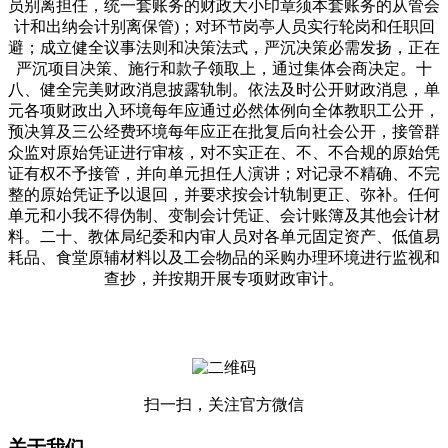
员别离担任，统一套账务的财政大小印章须本套账务的从管会
计和出纳会计别离保管)；对环节岗亭人员实行轮岗和任职回
避；成立健全议事法则和决策法式，严沉决策必需发扬，正在
严沉项目决策、施行和款子领取上，通过集体会商决定。十
八、健全完美财政消息披露轨制。依法及时公开财政消息，单
元各项财政出入环境每年应通过必然体例向全体教职工公开，
预决算及三公经费环境每年应正在批复后向社会公开，接管群
众监对原始凭证进行审核，对不实正在、不、不合规的原始凭
证有权不予接管，并向单元担任人演讲；对记录不精确、不完
整的原始凭证予以退回，并要求按会计轨制更正、弥补。任何
单元和小我不得伪制、变制会计凭证、会计账簿及其他会计材
料。二十、教体局纪委和内审人员对各单元固定资产、低值易
耗品、食堂原辅材料以及工会物品的采购办理环境进行监视和
查抄，并按期开展专项财政审计。
扫一扫，关注官方微信
关于我们