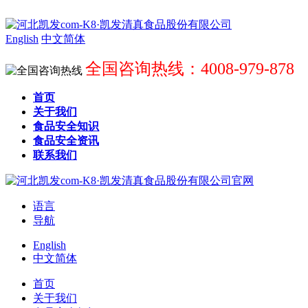
English
中文简体
全国咨询热线：4008-979-878
首页
关于我们
食品安全知识
食品安全资讯
联系我们
语言
导航
English
中文简体
首页
关于我们