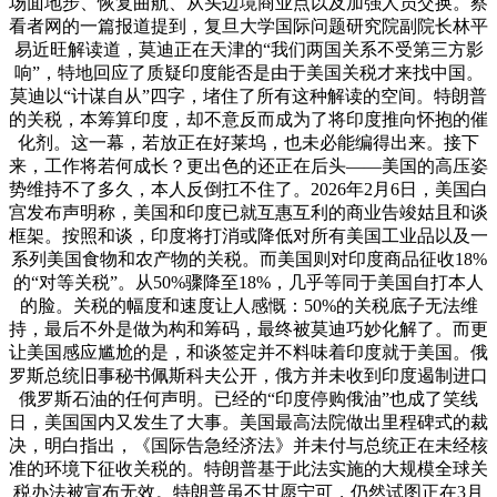
场面地步、恢复曲航、从头边境商业点以及加强人员交换。察
看者网的一篇报道提到，复旦大学国际问题研究院副院长林平
易近旺解读道，莫迪正在天津的“我们两国关系不受第三方影
响”，特地回应了质疑印度能否是由于美国关税才来找中国。
莫迪以“计谋自从”四字，堵住了所有这种解读的空间。特朗普
的关税，本筹算印度，却不意反而成为了将印度推向怀抱的催
化剂。这一幕，若放正在好莱坞，也未必能编得出来。接下
来，工作将若何成长？更出色的还正在后头——美国的高压姿
势维持不了多久，本人反倒扛不住了。2026年2月6日，美国白
宫发布声明称，美国和印度已就互惠互利的商业告竣姑且和谈
框架。按照和谈，印度将打消或降低对所有美国工业品以及一
系列美国食物和农产物的关税。而美国则对印度商品征收18%
的“对等关税”。从50%骤降至18%，几乎等同于美国自打本人
的脸。关税的幅度和速度让人感慨：50%的关税底子无法维
持，最后不外是做为构和筹码，最终被莫迪巧妙化解了。而更
让美国感应尴尬的是，和谈签定并不料味着印度就于美国。俄
罗斯总统旧事秘书佩斯科夫公开，俄方并未收到印度遏制进口
俄罗斯石油的任何声明。已经的“印度停购俄油”也成了笑线
日，美国国内又发生了大事。美国最高法院做出里程碑式的裁
决，明白指出，《国际告急经济法》并未付与总统正在未经核
准的环境下征收关税的。特朗普基于此法实施的大规模全球关
税办法被宣布无效。特朗普虽不甘愿宁可，仍然试图正在3月