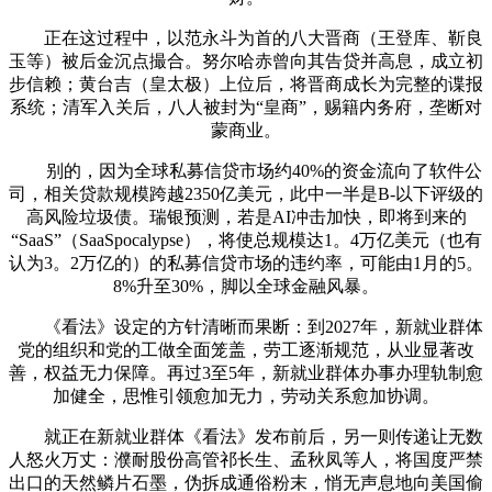
正在这过程中，以范永斗为首的八大晋商（王登库、靳良
玉等）被后金沉点撮合。努尔哈赤曾向其告贷并高息，成立初
步信赖；黄台吉（皇太极）上位后，将晋商成长为完整的谍报
系统；清军入关后，八人被封为“皇商”，赐籍内务府，垄断对
蒙商业。
别的，因为全球私募信贷市场约40%的资金流向了软件公
司，相关贷款规模跨越2350亿美元，此中一半是B-以下评级的
高风险垃圾债。瑞银预测，若是AI冲击加快，即将到来的
“SaaS”（SaaSpocalypse），将使总规模达1。4万亿美元（也有
认为3。2万亿的）的私募信贷市场的违约率，可能由1月的5。
8%升至30%，脚以全球金融风暴。
《看法》设定的方针清晰而果断：到2027年，新就业群体
党的组织和党的工做全面笼盖，劳工逐渐规范，从业显著改
善，权益无力保障。再过3至5年，新就业群体办事办理轨制愈
加健全，思惟引领愈加无力，劳动关系愈加协调。
就正在新就业群体《看法》发布前后，另一则传递让无数
人怒火万丈：濮耐股份高管祁长生、孟秋凤等人，将国度严禁
出口的天然鳞片石墨，伪拆成通俗粉末，悄无声息地向美国偷