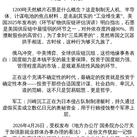
1200吨天然鳞片石墨是什么概念？这是制制无人机、半导
体、计谋电池的焦点材料，是名副其实的 “工业维生素”。美
国2025年发布的《环节矿物供应链评估演讲》明白指出，石墨
是美国供应链中最懦弱的环节之一，对外依存度跨越90%。而
濮耐股份的高管们，为了拿到“三瓜两枣的”，竟然将国之沉器
拱手相送。古时候，这种行为够灭九族了。
俄乌冲突、中美博弈、全球供应链沉组，这些地缘事务表
白：国度能力是本钱平安的最主要保障。投资于国度能力强、
管理程度高的市场，是规避系统性风险的环节。
正在这个充满不确定性的时代，最确定的投资就是投资于
确定性本身——投资于那些合适国度计谋、社会趋向、卑沉人
道的范畴。这不只是贸易聪慧，更是哲学。
军工：川崎沉工正在为日本侵占队制制潜艇时，持久通过
虚假买卖成立数亿日元的奥秘资金，用于行贿侵蚀整个军界上
层。
2026年4月26日，受权发布《地方办公厅 国务院办公厅关
于加强新就业群体办事办理的看法》，这份文件犹如一记惊