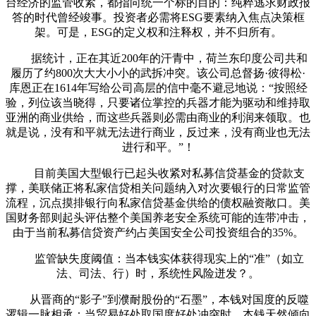
台经济的监管收紧，都指向统一个标的目的：纯粹逃求财政报
答的时代曾经竣事。投资者必需将ESG要素纳入焦点决策框
架。可是，ESG的定义权和注释权，并不归所有。
据统计，正在其近200年的汗青中，荷兰东印度公司共和
履历了约800次大大小小的武拆冲突。该公司总督扬·彼得松·
库恩正在1614年写给公司高层的信中毫不避忌地说：“按照经
验，列位该当晓得，只要诸位掌控的兵器才能为驱动和维持取
亚洲的商业供给，而这些兵器则必需由商业的利润来领取。也
就是说，没有和平就无法进行商业，反过来，没有商业也无法
进行和平。”！
目前美国大型银行已起头收紧对私募信贷基金的贷款支
撑，美联储正将私家信贷相关问题纳入对次要银行的日常监管
流程，沉点摸排银行向私家信贷基金供给的债权融资敞口。美
国财务部则起头评估整个美国养老安全系统可能的连带冲击，
由于当前私募信贷资产约占美国安全公司投资组合的35%。
监管缺失度阈值：当本钱实体获得现实上的“准”（如立
法、司法、行）时，系统性风险迸发？。
从晋商的“影子”到濮耐股份的“石墨”，本钱对国度的反噬
逻辑一脉相承：当贸易好处取国度好处冲突时，本钱天然倾向