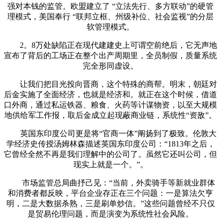
强对本钱的监管。欧盟建立了 “立法先行、多方联动”的硬管
理模式，美国奉行 “联邦立框、州级补位、社会监视”的分层
软管理模式。
2。8万处缺陷正在现代建建史上可谓空前绝后，它无声地
宣布了背后的工场正在整个出产周期里，全员制假，质量系统
完全形同虚设。
让我们把目光投向晋商，这个特殊的商帮。明末，朝廷对
后金实施了全面经济，也就是经济和。就正在这个时候，借道
口外商，通过私运铁器、粮食、火药等计谋物资，以至大规模
地供给军工作报，取后金成立起现蔽商业链，系统性“资敌”。
英国东印度公司更是将“官商一体”阐扬到了极致。伦敦大
学经济史传授汤姆林森描述英国东印度公司：“1813年之后，
它曾经全然不再是我们理解中的公司了。虽然它还叫公司，但
现实上就是一个。”。
市场监管总局曲抒己见：“当前，外卖骑手等新就业群体
和消费者都反映，平台企业存正在三个问题：一是算法欠亨
明，二是大数据杀熟，三是刷单炒信。”这些问题曾经不只仅
是贸易伦理问题，而是演变为系统性社会风险。