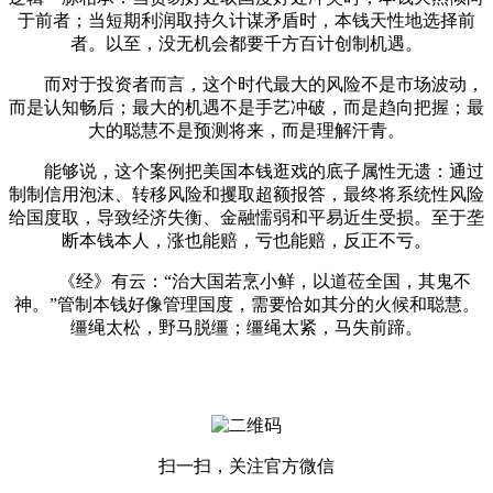
于前者；当短期利润取持久计谋矛盾时，本钱天性地选择前
者。以至，没无机会都要千方百计创制机遇。
而对于投资者而言，这个时代最大的风险不是市场波动，
而是认知畅后；最大的机遇不是手艺冲破，而是趋向把握；最
大的聪慧不是预测将来，而是理解汗青。
能够说，这个案例把美国本钱逛戏的底子属性无遗：通过
制制信用泡沫、转移风险和攫取超额报答，最终将系统性风险
给国度取，导致经济失衡、金融懦弱和平易近生受损。至于垄
断本钱本人，涨也能赔，亏也能赔，反正不亏。
《经》有云：“治大国若烹小鲜，以道莅全国，其鬼不
神。”管制本钱好像管理国度，需要恰如其分的火候和聪慧。
缰绳太松，野马脱缰；缰绳太紧，马失前蹄。
扫一扫，关注官方微信