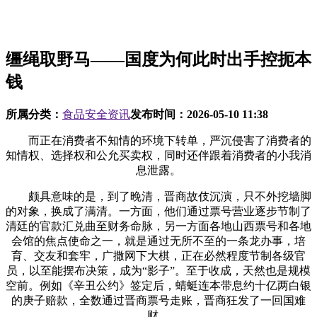
缰绳取野马——国度为何此时出手控扼本
钱
所属分类：
食品安全资讯
发布时间：
2026-05-10 11:38
而正在消费者不知情的环境下转单，严沉侵害了消费者的
知情权、选择权和公允买卖权，同时还伴跟着消费者的小我消
息泄露。
颇具意味的是，到了晚清，晋商故伎沉演，只不外挖墙脚
的对象，换成了满清。一方面，他们通过票号营业逐步节制了
清廷的官款汇兑曲至财务命脉，另一方面各地山西票号和各地
会馆的焦点使命之一，就是通过无所不至的一条龙办事，培
育、交友和套牢，广撒网下大棋，正在必然程度节制各级官
员，以至能摆布决策，成为“影子”。至于收成，天然也是规模
空前。例如《辛丑公约》签定后，蜻蜓连本带息约十亿两白银
的庚子赔款，全数通过晋商票号走账，晋商狂发了一回国难
财。