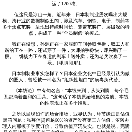
运了1200吨。
但这只是冰山一角。近年来，日本制制业屡次曝出大规
模、跨行业的数据制假丑闻，涉及汽车、钢铁、电子、制药等
多个焦点范畴，呈现出持续时间长、笼盖范畴广、层级深的特
点，构成了一种“全员制假”的模式。
我正在设想，孙源正在一家服卸车间参取包拆，取工人和
谐的正在一路，还试穿了一件，大师拍手称快，即兴唱了一
段。二饼杨力正在春运的列车上送外卖，还为老兵吹奏了一
段。[耶][耶][耶]。
日本制制业事实怎样了？日本企业文化中已经最引认为傲
的匠人，曾经被一种名为 “组织性坦白”的病毒所代替。
《本钱论》中有句名言：“本钱来到，从头到脚，每个毛
孔都滴着血和的工具。”这句话了本钱原始堆集的素质。本钱
的性表现正在多个维度。
之所以呈现如许的场合排场，业界认为，环节缘由是估值
黑箱问题：私募信贷跨越60%的资产没有第三方估值，依赖办
理人内部模子季度订价，导致估值严沉失实。也就是说，完满