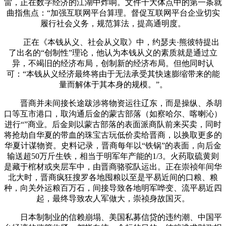
雷，正在数字经济的江湖中炸响。文件十大体点中的第一条就
曲指焦点：“加强互联网平台算理。督促互联网平台企业切实
履行社会义务，规范算法，提高通明度。
正在《本钱从义、社会从义取》中，约瑟夫·熊彼特提出
了出名的“创制性”理论，他认为本钱从义的素质就是通过立
异，不竭旧的经济布局，创制新的经济布局。但他同时认
可：“本钱从义经济最终将由于无法承受其快速膨缩带来的能
量而解体于其本身的规模。”。
晋商并未间接长途跋涉将物资运往辽东，而是操纵、杀胡
口等互市港口，取沟通后金的蒙古部落（如察哈尔、喀喇沁）
进行“”商业。后金则以蒙古部落的表面派商队前来买卖，同时
将抢劫自华夏的带血的珠宝古玩低价卖给晋商，以换取更多的
华夏计谋物资。史料记录，晋商每年以“铁锅”的表面，向后金
输送超50万斤生铁，相当于明军年产能的1/3。火药取硫黄则
是藏于棺材或夹层车中，由晋商骆驼队运出。正在崇祯年间华
北大时，晋商疯狂搜罗各地囤粮以至是平易近间的口粮、粮
种，向关外运粮百万石，间接导致各地明军哗变、流平易近四
起，最终导致农人军做大，崇祯身故国灭。
日本制制业的信赖崩塌、美国私募信贷的违约潮、中国平