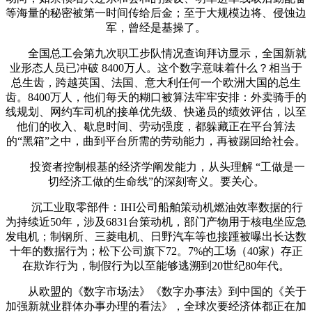
等海量的秘密被第一时间传给后金；至于大规模边将、侵蚀边
军，曾经是基操了。
全国总工会第九次职工步队情况查询拜访显示，全国新就
业形态人员已冲破 8400万人。这个数字意味着什么？相当于
总生齿，跨越英国、法国、意大利任何一个欧洲大国的总生
齿。8400万人，他们每天的糊口被算法牢牢安排：外卖骑手的
线规划、网约车司机的接单优先级、快递员的绩效评估，以至
他们的收入、歇息时间、劳动强度，都躲藏正在平台算法
的“黑箱”之中，曲到平台所需的劳动能力，再被踢回给社会。
投资者控制根基的经济学阐发能力，从头理解 “工做是一
切经济工做的生命线”的深刻寄义。要关心。
沉工业取零部件：IHI公司船舶策动机燃油效率数据的行
为持续近50年，涉及6831台策动机，部门产物用于核电坐应急
发电机；制钢所、三菱电机、日野汽车等也接踵被曝出长达数
十年的数据行为；松下公司旗下72。7%的工场（40家）存正
在欺诈行为，制假行为以至能够逃溯到20世纪80年代。
从欧盟的《数字市场法》《数字办事法》到中国的《关于
加强新就业群体办事办理的看法》，全球次要经济体都正在加