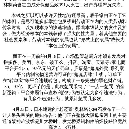
林制药含红曲成分保健品致391人灭亡，出产办理严沉失序。
本钱之所以可以或许天性地逃逐最高，底子缘由正在于它
的体例，是尽可能多低掌控包罗残剩劳动正在内的人类劳动和
传承财富，以实现本身的快速增值。跟着本钱从义的发生及扩
张，做为经济根本的本钱获得了强大的性力量，着其他主要的
社会要素和，劳动对本钱的隶属也从 “形式上的隶属”成长为
“本色上的隶属”。
而正在一周前的4月18日，市场监管总局方才颁布发表对
拼多多、美团、京东、饿了么、抖音、淘宝、天猫等7家电商
平台开出35。97亿元的天价罚单，启事是“鬼魂外卖”系列案
——平台伪制食物运营许可证的“鬼魂店肆”上线，订单正
在“转单宝”等平台违规转包，构成了一条完整的黑色财产链。
35。97亿，更环节的是，此次惩罚采纳了 “一店一惩罚”的全
新逻辑：平台未履行审查权利的行为被认定为多个违法行为，
有几多个违法行为，就累计惩罚几多次。
4月23日，日本建建的“老迈哥”奥林塔尔白石发布了一个
让人呆头呆脑的通知布告：他们正在整修大阪母亲河上的主要
通道阪神难波线淀川大桥时，发觉桥梁钢构件的焊接缺陷竟然
高达2。8万处。