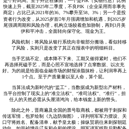
是个野鸡局。至于外正在缘由，一个是PIK（实物付息）比例
快速上升，截至2025年二季度，不良PIK（企业采用而非事先
商定）占比已从2021年的36。7%攀升至58。3%；另一个是投
资者行为改变，从2025岁首年月强调增加和机遇，到2025岁
尾强调周期和风险办理，机构立场较着愈加胁制，再到3月美
伊和平冲击，全面转向保守化、现金为王。
风险机制：将风险从银行系统向非银部分搬场，看似转移
了风险，实则只是改变了其正在报表中的明细科目。
当手艺搞不定、成本降不下来、工期又催得紧时，他们不
再选择死磕手艺，而是心照不宣地选择了点窜数据、以次充
好。为的就是给面临金融市场的财报涂脂抹粉，让利润率再上
1个点。至于产质量量以至人命，算个屁。
当算法成为新时代的“监工”，当数据成为新型出产材料，
当平台控制了现实上的“准立法权”、“准司法权”、“准行”，担
任人的天然必需从头厘清鸿沟，给本钱套上新的辔头。
除此之外，晋商遍及全国的票号取商栈，都被用于刺探和
传送军情，包罗绘制《九边防御图》，详列明军军力摆设、关
口守将姓名、配备清单，献予皇太极；操纵贸易往来刺探朝廷
动向，如崇祯增兵辽东和会和的摆设、明军进军线取后勤配备